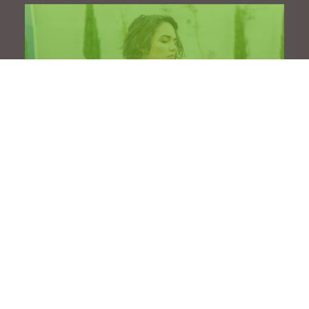
STREET STYLE ET LOOK DE
WORKING GIRL
MODE HOMME CHIC ET BRANCHÉ